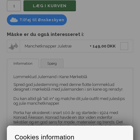
Tilføj til Ønskeskyen
Måske er du også interesseret i:
Manchetknapper Juletræ
+
149,00 DKK
Information
Spørg
Lommeklud Julemand i Kane Mørkeblå
Spred god julestemning med denne flotte lommeklud
designet i mørkeblå med julemanden i sin kane og rensdyr.
Du kan altid gå "all in" og matche dit jule outfit med juleslips
og jule manchetknapper.
Portia har eksisteret i snart 100 år og startede i 1924 med
Konrad Åkesson. Konrad havde en stor viden indenfor
tekstiler og en god sans for mode, materialer og trends. Det
var med til at hans produkter hurtigt blev blandt de førende
og ikke mindst han fantastiske service var noget man lagde
Cookies information
mærke til.