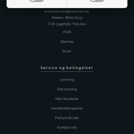
Kontakt os på
Kundeservice@bestman.dk
Telefon: 8862 6233
CVR 33496362 Thol Aps
Profil
Sitemap
Butik
Service og betingelser
Levering
Returnering
Køb returlabel
Handelsbetingelser
Fortryd dit køb
Kontakt info