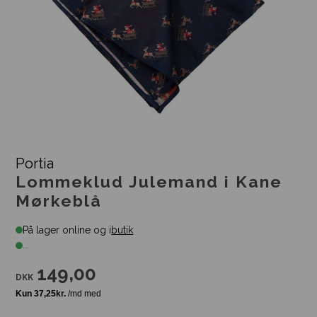
Portia
Lommeklud Julemand i Kane
Mørkeblå
På lager online og i
butik
...
149,00
DKK