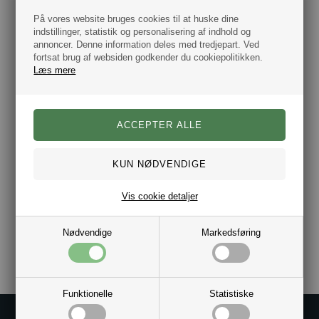
Portia er blevet videre ført gennem generationer, med stor
respekt for de traditioner og det håndværk der lå bag
På vores website bruges cookies til at huske dine
forretningen fra begyndelsen. Det kvalitets bevidste
indstillinger, statistik og personalisering af indhold og
sortiment spænder fra slips, butterfly, seler, tørklæder og
annoncer. Denne information deles med tredjepart. Ved
bælter, der i den bedste Konrad ånd produceres af samme
gode udvalgte materialer som fra den gang det hele
fortsat brug af websiden godkender du cookiepolitikken.
begyndte.
Læs mere
Materiale: microfiber.
Farve mørkeblå.
Størrelse 30 x 30 cm.
Vis cookie detaljer
Varenr.:
10131125
Nødvendige
Markedsføring
Funktionelle
Statistiske