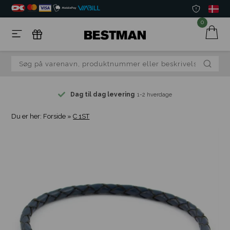
0
Dag til dag levering
1-2 hverdage
Du er her:
Forside
»
C 1ST