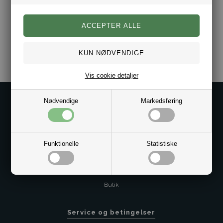
Varenr.:
10012068
Vis cookie detaljer
Nødvendige
Markedsføring
Kontakt os på
Kundeservice@bestman.dk
Telefon: 8862 6233
CVR 33496362 Thol Aps
Funktionelle
Statistiske
Profil
Sitemap
Butik
Service og betingelser