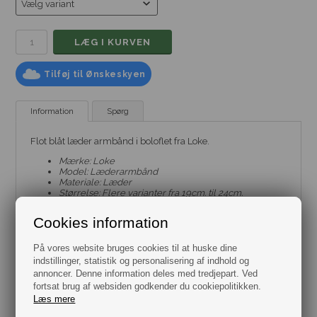
Tilføj til Ønskeskyen
Information
Spørg
Flot blåt læder armbånd i boloflet fra Loke.
Mærke: Loke
Model: Læderarmbånd
Materiale: Læder
Størrelse: Flere varianter fra 19cm. til 24cm.
Bredde: 4mm.
Leveres i gaveæske.
Cookies information
På vores website bruges cookies til at huske dine
indstillinger, statistik og personalisering af indhold og
annoncer. Denne information deles med tredjepart. Ved
fortsat brug af websiden godkender du cookiepolitikken.
Læs mere