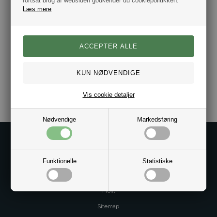
fortsat brug af websiden godkender du cookiepolitikken.
Læs mere
Varenr.:
10012066
Vis cookie detaljer
Nødvendige
Markedsføring
Kontakt os på
Kundeservice@bestman.dk
Funktionelle
Statistiske
Telefon: 8862 6233
CVR 33496362 Thol Aps
Profil
Sitemap