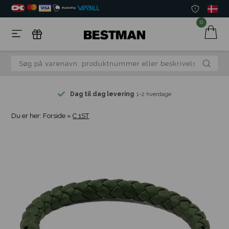
0
Dag til dag levering
1-2 hverdage
Du er her:
Forside
»
C 1ST