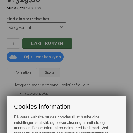
DKK
Find din størrelse her
Tilføj til Ønskeskyen
Information
Spørg
Flot grønt læder armbånd i boloflet fra Loke.
Mærke: Loke
Model: Læderarmbånd
Materiale: Læder
Cookies information
Størrelse: Flere varianter fra 19cm. til 24cm.
Bredde: 8mm.
Leveres i gaveæske.
På vores website bruges cookies til at huske dine
indstillinger, statistik og personalisering af indhold og
annoncer. Denne information deles med tredjepart. Ved