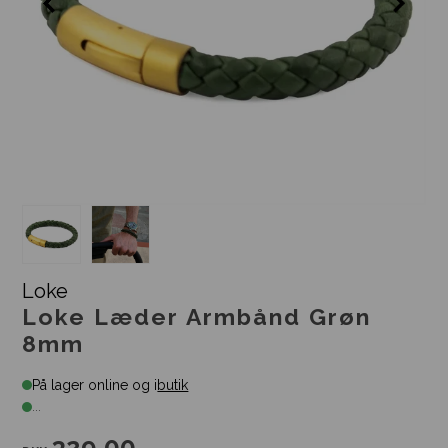
Loke
Loke Læder Armbånd Grøn
8mm
På lager online og i
butik
...
329,00