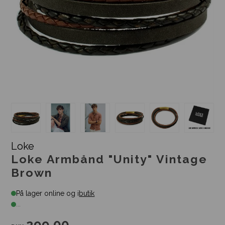
Loke
Loke Armbånd "Unity" Vintage
Brown
På lager online og i
butik
...
299,00