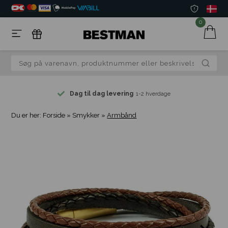
0
Dag til dag levering
1-2 hverdage
Du er her:
Forside
»
Smykker
»
Armbånd