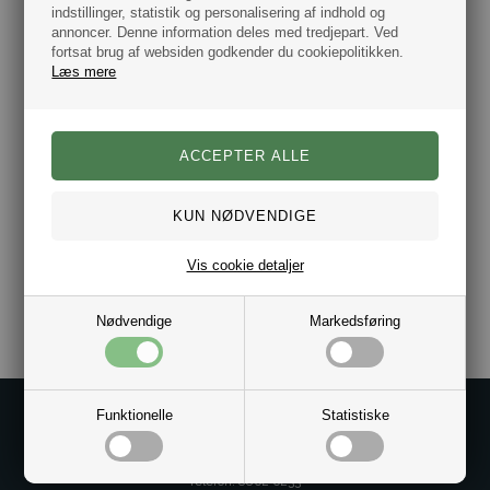
indstillinger, statistik og personalisering af indhold og
Dette armbånd er produceret i Danmark af europæisk
annoncer. Denne information deles med tredjepart. Ved
kvalitets læder.
fortsat brug af websiden godkender du cookiepolitikken.
Læs mere
Vælg imellem flere størrelser
Bredde 11 mm
100% Ægte okselæder
Lås i rustfrit stål
Leveres i gaveæske.
Husk vi levere fra dag til dag.
Vis cookie detaljer
Varenr.:
10011392
Nødvendige
Markedsføring
Funktionelle
Statistiske
Kontakt os på
Kundeservice@bestman.dk
Telefon: 8862 6233