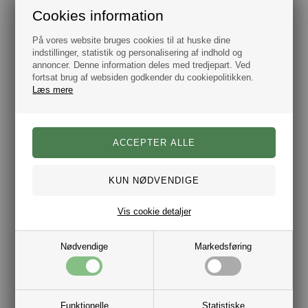
Læder 8 mm.
Cookies information
Lås i rustfrit stål.
Flettet Bolo læder snor.
100% Ægte Læder.
På vores website bruges cookies til at huske dine
Farve saddel brunt.
indstillinger, statistik og personalisering af indhold og
annoncer. Denne information deles med tredjepart. Ved
Størrelses eks.: Hvis dit håndled måler 19 cm kan du vælge
et armbånd med en længde på 21 cm, skal armbåndet sidde
fortsat brug af websiden godkender du cookiepolitikken.
lidt løst kan det være en idé at vælge et armbånd på 22cm.
Læs mere
Brug evt. størrelses guiden når du vælger armbånd.
Se flere herre armbånd her
Vis cookie detaljer
Nødvendige
Markedsføring
Varenr.:
10011620
Funktionelle
Statistiske