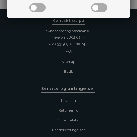
Kontakt os på
Kundeservice@bestman.dk
Telefon: 8862 6233
CVR 33496362 Thol Aps
Profil
Sitemap
Butik
Service og betingelser
Levering
Returnering
Køb returlabel
Handelsbetingelser