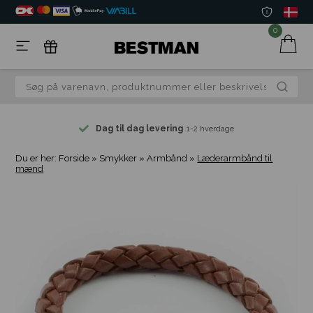
0
Dag til dag levering
1-2 hverdage
Du er her:
Forside
»
Smykker
»
Armbånd
»
Læderarmbånd til
mænd