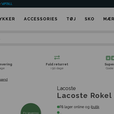
YKKER
ACCESSORIES
TØJ
SKO
MÆR
levering
Fuld returret
Super
age
i 90 dage
Gode 
 mænd
Lacoste
Lacoste Rokel
På lager online og i
butik
...
Fri levering