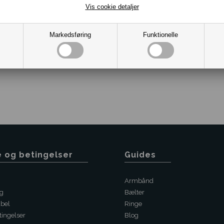
Vis cookie detaljer
Markedsføring
Funktionelle
Varenr.:
10012176
e og betingelser
Guides
Armbånd
ng
Bælter
abel
Ringe
ingelser
Blog