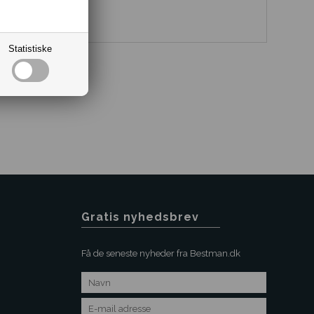
Statistiske
Gratis nyhedsbrev
Få de seneste nyheder fra Bestman.dk