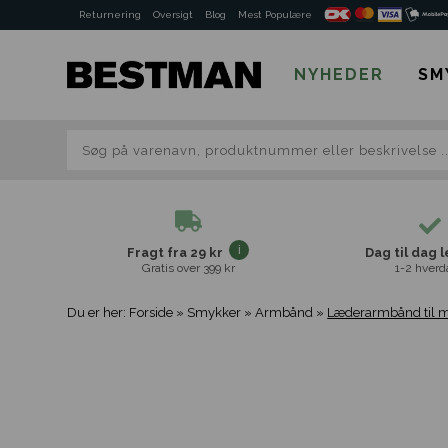
Returnering
Oversigt
Blog
Mest Populære
NYHEDER
SM
Fragt fra 29 kr
Dag til dag 
Gratis over 399 kr
1-2 hverd
Du er her:
Forside
»
Smykker
»
Armbånd
»
Læderarmbånd til