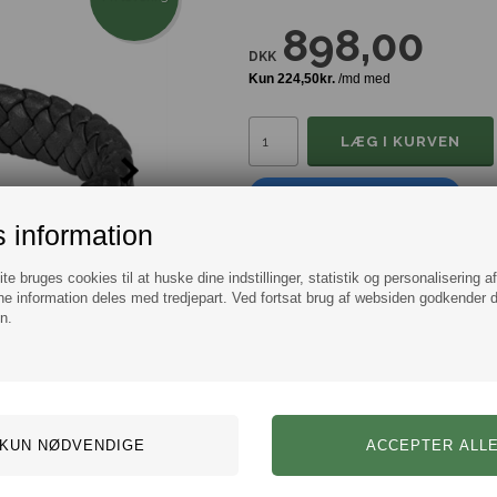
898,00
DKK
Tilføj til Ønskeskyen
 information
Information
Spørg
e bruges cookies til at huske dine indstillinger, statistik og personalisering a
e information deles med tredjepart. Ved fortsat brug af websiden godkender 
Smart justerbart læderarmbånd i so
n.
Mærke:
Lacoste
Model:
Armbånd
Farve: Sort
Materiale: Læder
Størrelse: Justerbart 20 cm
Bredde: 10 mm.