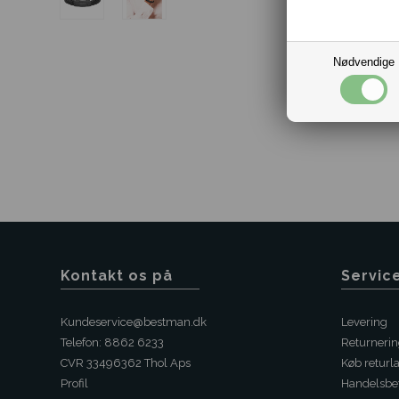
Nødvendige
Kontakt os på
Servic
Kundeservice@bestman.dk
Levering
Telefon: 8862 6233
Returneri
CVR 33496362 Thol Aps
Køb returl
Profil
Handelsbet