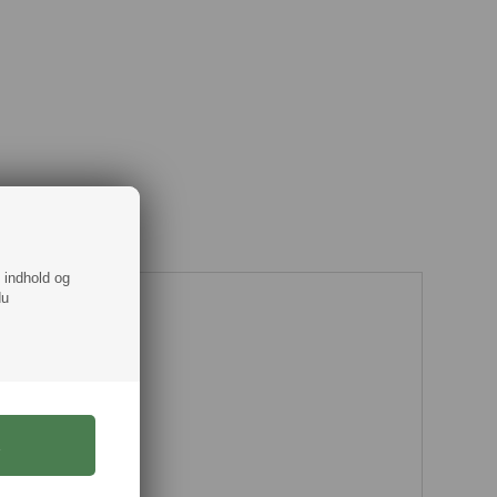
f indhold og
du
rt fra Lacoste.
 og 21 cm.