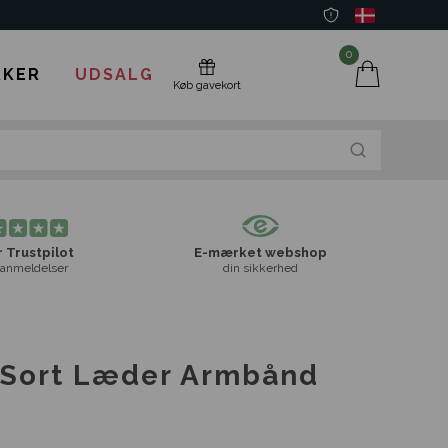
0
KER
UDSALG
Køb gavekort
 Trustpilot
E-mærket webshop
anmeldelser
din sikkerhed
 Sort Læder Armbånd