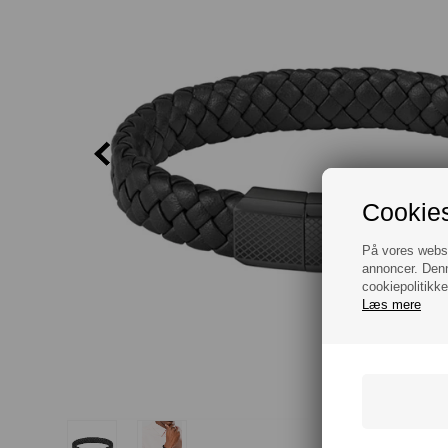
Cookies
På vores websit
annoncer. Denn
cookiepolitikke
Læs mere