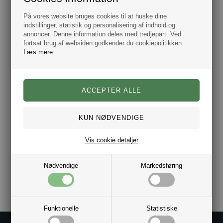
har i mere end 25 år har givet os klassisk, cool, amerikansk
beklædning. Hans designs har tilført de tidløse klassikere et
På vores website bruges cookies til at huske dine
frisk udtryk, og hans stilsikre smag har dannet grundlag for
mærkets vækst. Den unge og afslappede attitude som hans
indstillinger, statistik og personalisering af indhold og
første kollektion bar præg af, har lige siden været Tommy
annoncer. Denne information deles med tredjepart. Ved
Hilfiger’s varemærke.
fortsat brug af websiden godkender du cookiepolitikken.
Læs mere
Mål. B. 10,3 cm, H. 7,6 cm
Leveres i gaveæske.
4 rum til kort.
Rum i midten
Mål. 11 x 8 cm.
Farve: Blå.
Ægte Læder.
Hurtig Levering.
Vis cookie detaljer
Nødvendige
Markedsføring
Varenr.:
10031791
Funktionelle
Statistiske