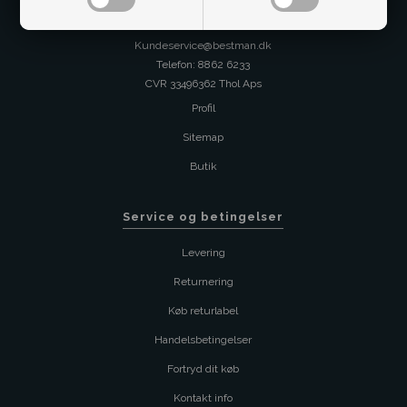
Kontakt os på
Kundeservice@bestman.dk
Telefon: 8862 6233
CVR 33496362 Thol Aps
Profil
Sitemap
Butik
Service og betingelser
Levering
Returnering
Køb returlabel
Handelsbetingelser
Fortryd dit køb
Kontakt info