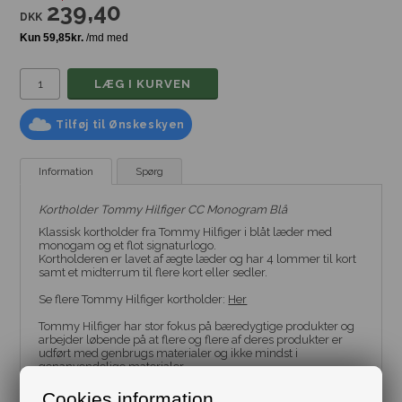
239,40
DKK
Tilføj til Ønskeskyen
Information
Spørg
Kortholder Tommy Hilfiger CC Monogram Blå
Klassisk kortholder fra Tommy Hilfiger i blåt læder med
monogam og et flot signaturlogo.
Kortholderen er lavet af ægte læder og har 4 lommer til kort
samt et midterrum til flere kort eller sedler.
Se flere Tommy Hilfiger kortholder:
Her
Tommy Hilfiger har stor fokus på bæredygtige produkter og
arbejder løbende på at flere og flere af deres produkter er
udført med genbrugs materialer og ikke mindst i
genanvendelige materialer.
TOMMY HILFIGER af en af verdens førende designere og
Cookies information