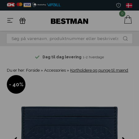
0
Dag til dag levering
1-2 hverdage
Du er her:
Forside
»
Accessories
»
Kortholdere og punge til mænd
- 40%