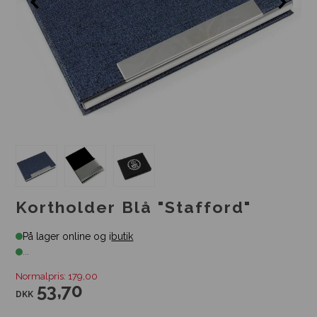
Kortholder Blå "Stafford"
På lager online og i
butik
...
Normalpris: 179,00
53,70
DKK