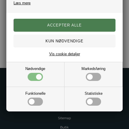
Læs mere
Varenr.:
10181703
Vis cookie detaljer
Nødvendige
Markedsføring
Kontakt os på
Kundeservice@bestman.dk
Funktionelle
Statistiske
Telefon: 8862 6233
CVR 33496362 Thol Aps
Profil
Sitemap
Butik