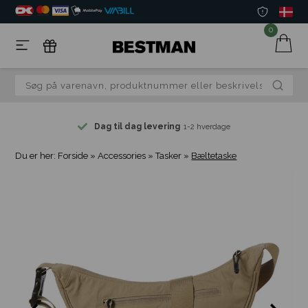
0
Dag til dag levering
1-2 hverdage
Du er her:
Forside
»
Accessories
»
Tasker
»
Bæltetaske