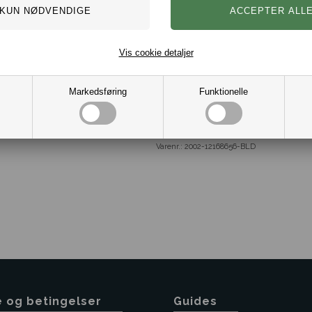
Størrelse: Flere varianter fra 
Længde: Flere varianter fra s
Materiale: 90% Bomuld og
Vis cookie detaljer
Markedsføring
Funktionelle
Varenr.:
2002-12168656-BLD
e og betingelser
Guides