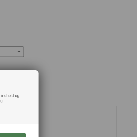
f indhold og
du