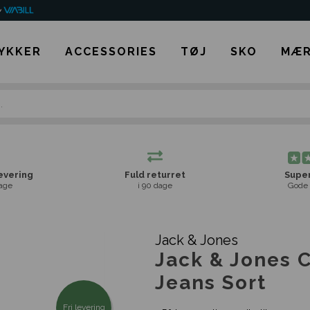
YKKER
ACCESSORIES
TØJ
SKO
MÆR
levering
Fuld returret
Super
age
i 90 dage
Gode 
Jack & Jones
Jack & Jones C
Jeans Sort
Fri levering