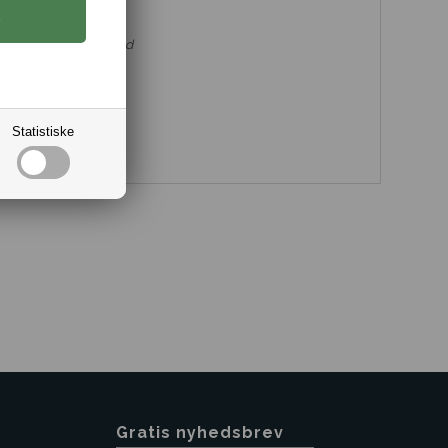
str. 28" til 36"
tr. 30" til 34"
 10% Recycled Bomuld
Statistiske
Gratis nyhedsbrev