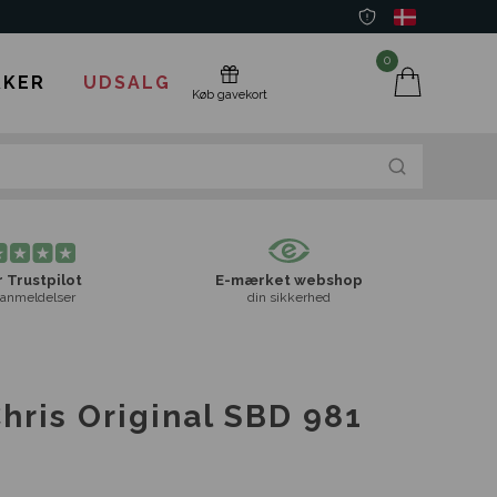
0
KER
UDSALG
Køb gavekort
 Trustpilot
E-mærket webshop
anmeldelser
din sikkerhed
hris Original SBD 981