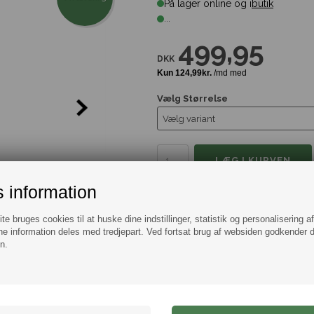
På lager online og i
butik
...
499,95
DKK
Vælg Størrelse
 information
Tilføj til Ønskeskyen
e bruges cookies til at huske dine indstillinger, statistik og personalisering a
e information deles med tredjepart. Ved fortsat brug af websiden godkender 
Information
Spørg
n.
Brede sorte jeans fra Jack & Jones.
Mærke:
Jack & Jones
Model:
Jeans
.
Pasform: Relaxed Fit
Farve: Sort