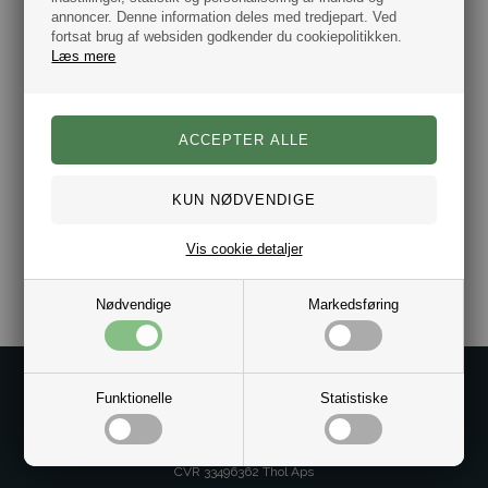
Farve: Sølv
annoncer. Denne information deles med tredjepart. Ved
Materiale rustfrit stål.
fortsat brug af websiden godkender du cookiepolitikken.
Bredde 10 mm.
Læs mere
Tykkelse 5 mm.
Længde 20,8 & 21,5 cm
Armbåndet leveres i flot gaveæske.
Autoriseret Dansk Tommy Hilfiger
smykke forhandler.
Varenr.:
10011815
Vis cookie detaljer
Nødvendige
Markedsføring
Kontakt os på
Funktionelle
Statistiske
Kundeservice@bestman.dk
Telefon: 8862 6233
CVR 33496362 Thol Aps