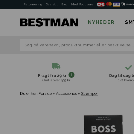
Returnering
Oversigt
Blog
Mest Populære
NYHEDER
SM
Fragt fra 29 kr
Dag til dag 
Gratis over 399 kr
1-2 hverd
Du er her:
Forside
»
Accessories
»
Strømper