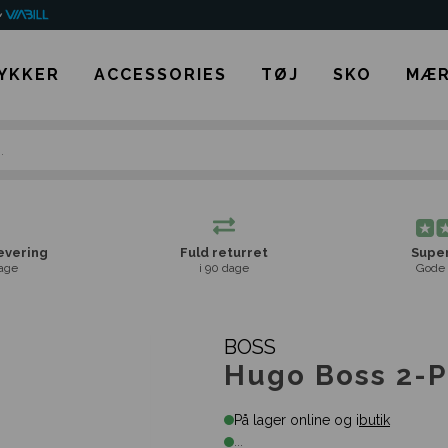
YKKER
ACCESSORIES
TØJ
SKO
MÆR
levering
Fuld returret
Super
age
i 90 dage
Gode 
BOSS
Hugo Boss 2-P
På lager online og i
butik
...