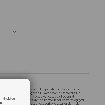
fra Hugo Boss.
SS
er en trendy og moderne tilføjelse til din sokkesamling.
, hvilket gør dem velegnede til lave sko eller sneakers. De
n markant størrelse, hvilket giver et stilfuldt og unikt
f indhold og
aler af høj kvalitet, der sikrer en komfortabel pasform og god
du
stort logo fra Hugo Boss er det perfekte valg for dem, der