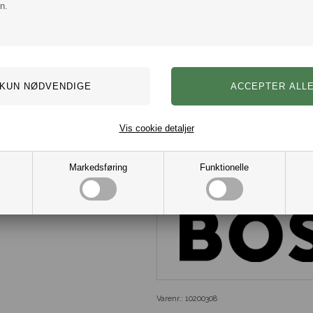
n.
ønsker at kombinere stil og komfort
Se også andre muligheder af
Anke
Hugo Boss mærket har eksisteret i
hele verden. Branded blev skabt 
Holy der udviklede forretningen til
jakkesæt på bestilling. Siden den
1996 så de første ure dagens lys
moderigtige designs har Hugo Boss
mange år fremover.
Vis cookie detaljer
Mærke: Hugo Boss
Model: Ankelsokker / Foot
Farve: Flere Varianter.
Markedsføring
Funktionelle
Størrelse: Flere Varianter f
Materiale: 80% Bomuld, 18
Varenr.:
10200308