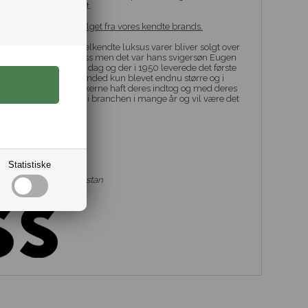
 i deres daglige outfit.
lsokker - Her er udvalget fra vores kendte brands.
 mange år og deres velkendte luksus varer bliver solgt over
af Hugo Ferdinand Boss men det var hans svigersøn Eugen
 det brand vi kender i dag og der i 1950 leverede det første
gang er Hugo Boss branded kun blevet endnu større og i
 og sidenhen har smykkerne haft deres indtog og med deres
 været trendsættere i branchen i mange år og vil være det
ie
Statistiske
ra 39 - 46
% Polyamid og 2% Elastan