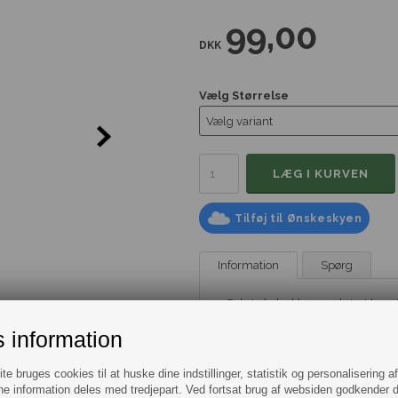
99,00
DKK
Vælg Størrelse
Tilføj til Ønskeskyen
Information
Spørg
2 Pak Ankelsokker med stort logo 
 information
Ankelsokker med stort logo fra
BO
Disse sokker har en lav ankelhøjde
har det iøjnefaldende BOSS-logo i e
e bruges cookies til at huske dine indstillinger, statistik og personalisering a
udtryk. Sokkerne er lavet af materi
e information deles med tredjepart. Ved fortsat brug af websiden godkender 
åndbarhed. Disse ankelsokker med 