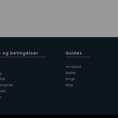
e og betingelser
Guides
Armbånd
ng
Bælter
abel
Ringe
ingelser
Blog
 køb
o