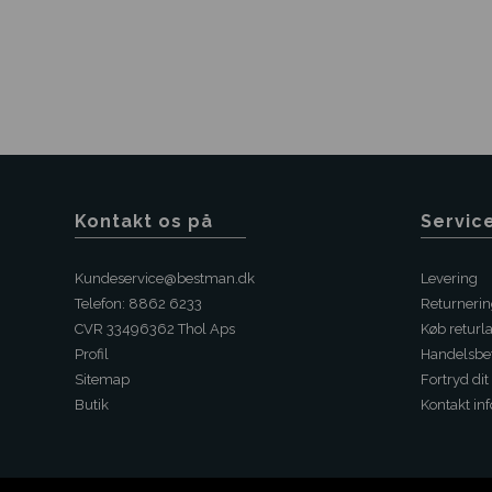
Kontakt os på
Servic
Kundeservice@bestman.dk
Levering
Telefon: 8862 6233
Returneri
CVR 33496362 Thol Aps
Køb returl
Profil
Handelsbet
Sitemap
Fortryd dit
Butik
Kontakt inf