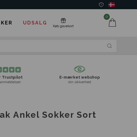
0
KER
UDSALG
Køb gavekort
 Trustpilot
E-mærket webshop
anmeldelser
din sikkerhed
ak Ankel Sokker Sort