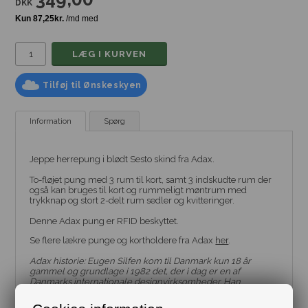
DKK
Tilføj til Ønskeskyen
Information
Spørg
Jeppe herrepung i blødt Sesto skind fra Adax.
To-fløjet pung med 3 rum til kort, samt 3 indskudte rum der
også kan bruges til kort og rummeligt møntrum med
trykknap og stort 2-delt rum sedler og kvitteringer.
Denne Adax pung er RFID beskyttet.
Se flere lækre punge og kortholdere fra Adax
her
.
Adax historie: Eugen Silfen kom til Danmark kun 18 år
gammel og grundlage i 1982 det, der i dag er en af
Danmarks internationale designvirksomheder. Han
ønskede at skabe bedre tasker end dem, han så i
butikkerne og opbyggede trin for trin ADAX som vi kender i