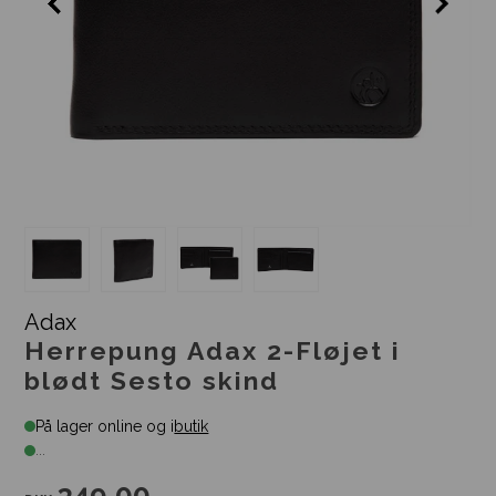
Adax
Herrepung Adax 2-Fløjet i
blødt Sesto skind
På lager online og i
butik
...
349,00