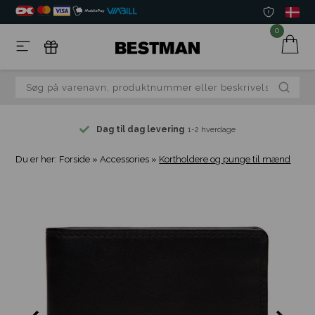
0
Dag til dag levering
1-2 hverdage
Du er her:
Forside
»
Accessories
»
Kortholdere og punge til mænd