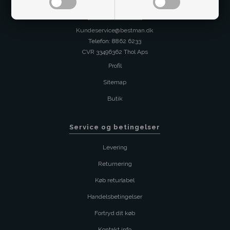
Kontakt os på
Kundeservice@bestman.dk
Telefon: 8862 6233
CVR 33496362 Thol Aps
Profil
Sitemap
Butik
Service og betingelser
Levering
Returnering
Køb returlabel
Handelsbetingelser
Fortryd dit køb
Kontakt info