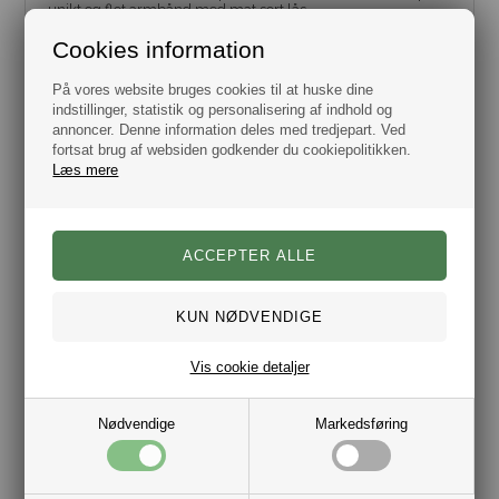
unikt og flot armbånd med mat sort lås.
Dette armbånd er designet og produceret i Danmark.
Cookies information
På vores website bruges cookies til at huske dine
Vælg imellem flere længder.
100% Ægte læder
indstillinger, statistik og personalisering af indhold og
Lås i rustfrit stål.
annoncer. Denne information deles med tredjepart. Ved
Bredde 6 mm.
fortsat brug af websiden godkender du cookiepolitikken.
Farve: Dæmpet oliven grøn/grå/khaki.
Læs mere
Lås sort bajonet lås.
Leveres i gaveæske.
Husk vi levere fra dag til dag.
Vis cookie detaljer
Nødvendige
Markedsføring
Varenr.:
10011828