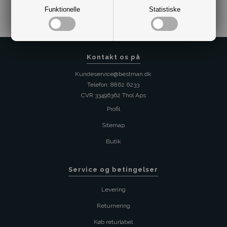
Funktionelle
Statistiske
Kontakt os på
Kundeservice@bestman.dk
Telefon: 8862 6233
CVR 33496362 Thol Aps
Profil
Sitemap
Butik
Service og betingelser
Levering
Returnering
Køb returlabel