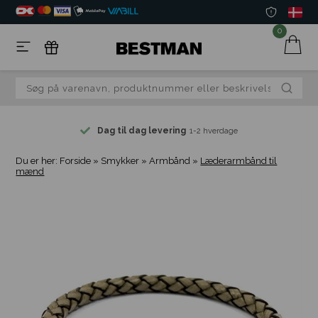
0
Dag til dag levering
1-2 hverdage
Du er her:
Forside
»
Smykker
»
Armbånd
»
Læderarmbånd til
mænd