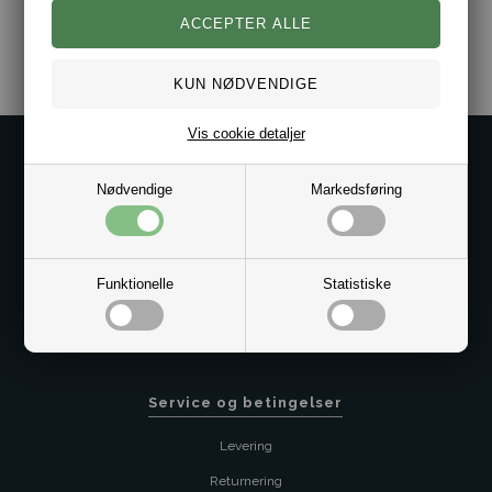
Varenr.:
10021484
Vis cookie detaljer
Kontakt os på
Nødvendige
Markedsføring
Kundeservice@bestman.dk
Telefon: 8862 6233
CVR 33496362 Thol Aps
Profil
Funktionelle
Statistiske
Sitemap
Butik
Service og betingelser
Levering
Returnering