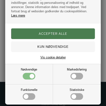
indstillinger, statistik og personalisering af indhold og
Mål: Højde 10,5 cm, Bredde 7 cm.
annoncer. Denne information deles med tredjepart. Ved
fortsat brug af websiden godkender du cookiepolitikken.
Rum til 10 kort.
2 indskudte lommer.
Læs mere
RFID beskyttet.
Farve: Sort.
Ægte Læder.
Mærke: Burkely
Hurtig Levering.
Vis cookie detaljer
Varenr.:
10031398
Nødvendige
Markedsføring
Funktionelle
Statistiske
Kontakt os på
Kundeservice@bestman.dk
Telefon: 8862 6233