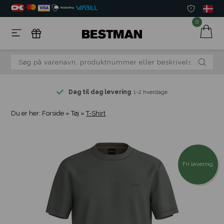
0
Dag til dag levering
1-2 hverdage
Du er her:
Forside
»
Tøj
»
T-Shirt
Fri levering