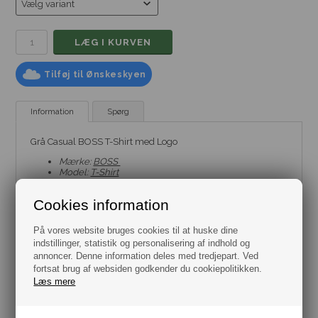
Tilføj til Ønskeskyen
Information
Spørg
Grå Casual BOSS T-Shirt med Logo
Mærke:
BOSS
Model:
T-Shirt
Fit: Regular Fit
Farve: Grå
Cookies information
Størrelse: Flere varianter fra str. Small til 3XL
Materiale: 100% Bomuld
På vores website bruges cookies til at huske dine
indstillinger, statistik og personalisering af indhold og
annoncer. Denne information deles med tredjepart. Ved
fortsat brug af websiden godkender du cookiepolitikken.
Læs mere