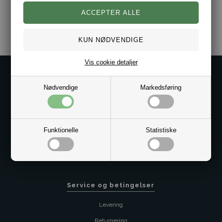
Varenr.:
2006-50508243-076
Vis cookie detaljer
Kontakt os på
Nødvendige
Markedsføring
Kundeservice@bestman.dk
Telefon: 8862 6233
CVR 33496362 Thol Aps
Profil
Funktionelle
Statistiske
Sitemap
Butik
Service og betingelser
Levering
Returnering