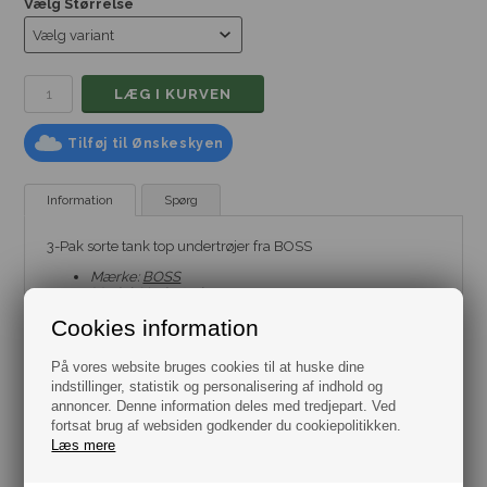
Vælg Størrelse
Tilføj til Ønskeskyen
Information
Spørg
3-Pak sorte tank top undertrøjer fra BOSS
Mærke:
BOSS
Model:
Undertrøje
Pasform: Regular Fit
Cookies information
Farve: Sort
Størrelse: Flere varianter fra str. Small til XXL
Materiale: 100% Bomuld
På vores website bruges cookies til at huske dine
indstillinger, statistik og personalisering af indhold og
annoncer. Denne information deles med tredjepart. Ved
fortsat brug af websiden godkender du cookiepolitikken.
Læs mere