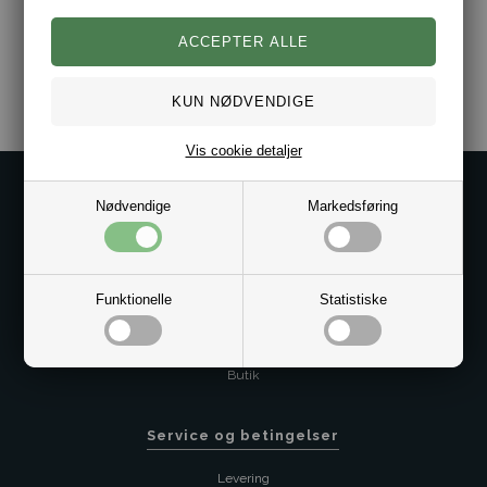
Varenr.:
2021-50542132-001
Vis cookie detaljer
Kontakt os på
Nødvendige
Markedsføring
Kundeservice@bestman.dk
Telefon: 8862 6233
CVR 33496362 Thol Aps
Funktionelle
Statistiske
Profil
Sitemap
Butik
Service og betingelser
Levering