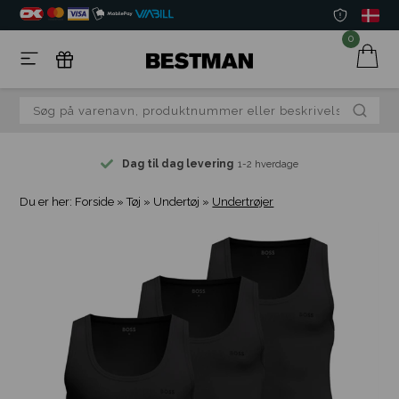
0
Dag til dag levering
1-2 hverdage
Du er her:
Forside
»
Tøj
»
Undertøj
»
Undertrøjer