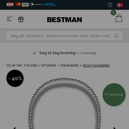
0
Dag til dag levering
1-2 hverdage
Du er her:
Forside
»
Smykker
»
Halskæder
»
Boss halskæder
- 40%
Fri levering