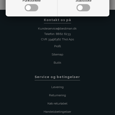
Funktionelle
Statistiske
Kontakt os på
Kundeservice@bestman.dk
Telefon: 8862 6233
CVR 33496362 Thol Aps
Profil
Sitemap
Butik
Service og betingelser
Levering
Returnering
Køb returlabel
Handelsbetingelser