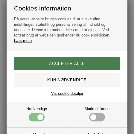
det brand vi kender i dag og der i 1950 leverede det første
jakkesæt på bestilling. Siden dengang er Hugo Boss
Cookies information
branded kun blevet endnu større og i 1996 så de første ure
dagens lys og sidenhen har smykkerne haft deres indtog
På vores website bruges cookies til at huske dine
og med deres moderigtige designs har Hugo Boss været
trendsættere i branchen i mange år og vil være det mange
indstillinger, statistik og personalisering af indhold og
år fremover.
annoncer. Denne information deles med tredjepart. Ved
fortsat brug af websiden godkender du cookiepolitikken.
Læs mere
Mærke: BOSS
Farve: Sølv.
Materiale: Rustfrit stål.
Længde: 51 cm
Bredde: 6 mm
Halskæde leveres i flot gaveæske.
Autoriseret Dansk BOSS smykke forhandler.
Vis cookie detaljer
Nødvendige
Markedsføring
Varenr.:
10021812