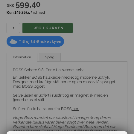
599,40
DKK
Tilføj til Ønskeskyen
Information
Spørg
BOSS Sphere Stål Perle Halskæde i sølv
En lækker
BOSS
halskæde med et og moderne udtryk.
Designet med kraftige stål perler og en massiv lås præget
med BOSS logoet.
Selve låsen er udført i rustfrit og er magnetisk med en
fjederbelastet stift.
Se flere flotte halskæde fra BOSS
her.
Hugo Boss mærket har eksisteret i mange år og deres
velkendte luksus varer bliver solgt over hele verden.
Branded blev skabt af Hugo Ferdinand Boss men det var
hans svigersøn Eugen Holy der udviklede forretningen til