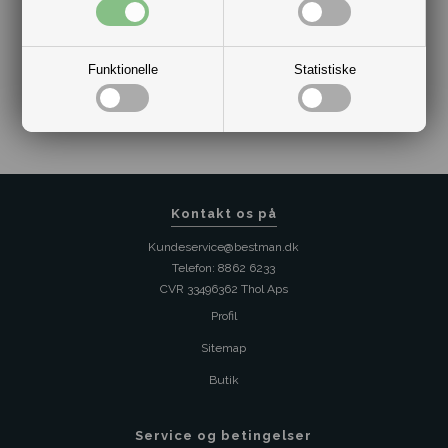
Funktionelle
Statistiske
Varenr.:
10181508-249
Kontakt os på
Kundeservice@bestman.dk
Telefon: 8862 6233
CVR 33496362 Thol Aps
Profil
Sitemap
Butik
Service og betingelser