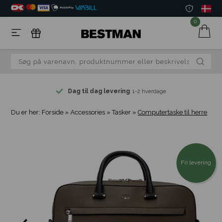
0
Dag til dag levering
1-2 hverdage
Du er her:
Forside
»
Accessories
»
Tasker
»
Computertaske til herre
Fri levering