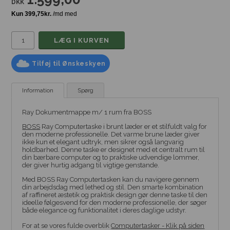
DKK
Tilføj til Ønskeskyen
Information
Spørg
Ray Dokumentmappe m/ 1 rum fra BOSS
BOSS
Ray Computertaske i brunt læder er et stilfuldt valg for
den moderne professionelle. Det varme brune læder giver
ikke kun et elegant udtryk, men sikrer også langvarig
holdbarhed. Denne taske er designet med et centralt rum til
din bærbare computer og to praktiske udvendige lommer,
der giver hurtig adgang til vigtige genstande.
Med BOSS Ray Computertasken kan du navigere gennem
din arbejdsdag med lethed og stil. Den smarte kombination
af raffineret æstetik og praktisk design gør denne taske til den
ideelle følgesvend for den moderne professionelle, der søger
både elegance og funktionalitet i deres daglige udstyr.
For at se vores fulde overblik
Computertasker - Klik på siden