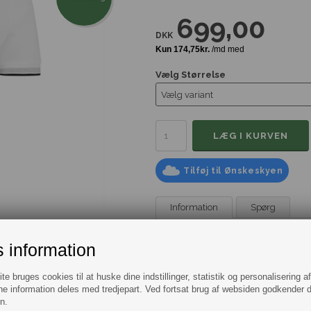
699,00
DKK
Vælg Størrelse
Tilføj til Ønskeskyen
Information
Spørg
Flot hvid basis polo fra BOSS i regul
 information
Denne regular fit polo fra
BOSS
i 
kontraststriber på kraven og ærmern
e bruges cookies til at huske dine indstillinger, statistik og personalisering a
elegance og stilfuld detalje. Ideel t
e information deles med tredjepart. Ved fortsat brug af websiden godkender 
Vi har samlet alle vores
Polo'er - L
n.