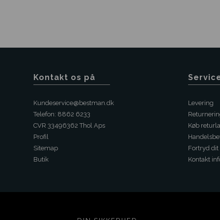
Kontakt os på
Servic
Kundeservice@bestman.dk
Levering
Telefon: 8862 6233
Returneri
CVR 33496362 Thol Aps
Køb returl
Profil
Handelsbet
Sitemap
Fortryd dit
Butik
Kontakt inf