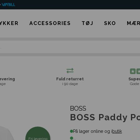
YKKER
ACCESSORIES
TØJ
SKO
MÆR
levering
Fuld returret
Super
age
i 90 dage
Gode 
BOSS
BOSS Paddy Po
På lager online og i
butik
...
Fri levering