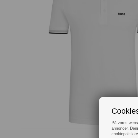
Cookies
På vores websit
annoncer. Denn
cookiepolitikke