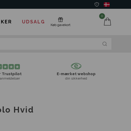
0
KER
UDSALG
Køb gavekort
 Trustpilot
E-mærket webshop
anmeldelser
din sikkerhed
lo Hvid