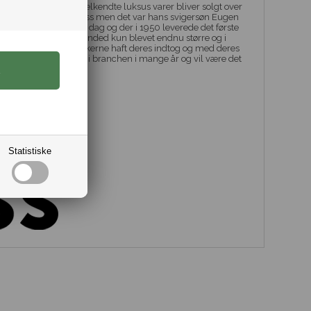
 mange år og deres velkendte luksus varer bliver solgt over
af Hugo Ferdinand Boss men det var hans svigersøn Eugen
 det brand vi kender i dag og der i 1950 leverede det første
gang er Hugo Boss branded kun blevet endnu større og i
 og sidenhen har smykkerne haft deres indtog og med deres
 været trendsættere i branchen i mange år og vil være det
a str. Small til 3XL
Statistiske