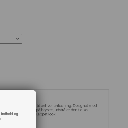
ar fit.
hvid er et klassisk valg til enhver anledning. Designet med
e samt et lille logo på brystet, udstråler den tidløs
f indhold og
il en sofistikeret og afslappet look.
du
ige her til dig.