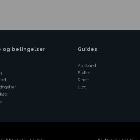
e og betingelser
Guides
Armbånd
ng
Bælter
abel
Ringe
ingelser
Blog
 køb
o