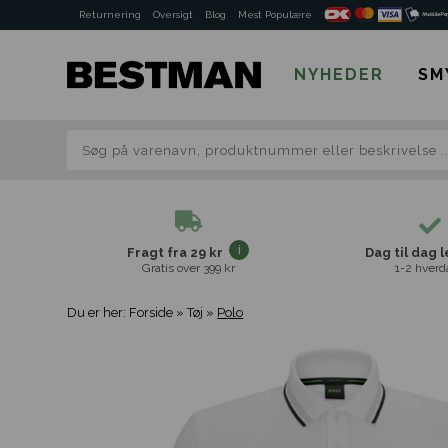
Returnering
Oversigt
Blog
Mest Populære
NYHEDER
SM
Fragt fra 29 kr
Dag til dag 
Gratis over 399 kr
1-2 hverd
Du er her:
Forside
»
Tøj
»
Polo