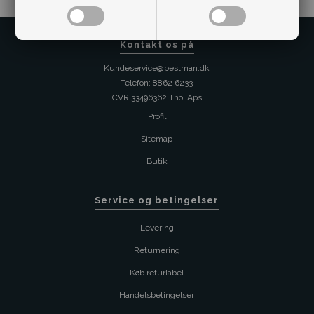
Kontakt os på
Kundeservice@bestman.dk
Telefon: 8862 6233
CVR 33496362 Thol Aps
Profil
Sitemap
Butik
Service og betingelser
Levering
Returnering
Køb returlabel
Handelsbetingelser