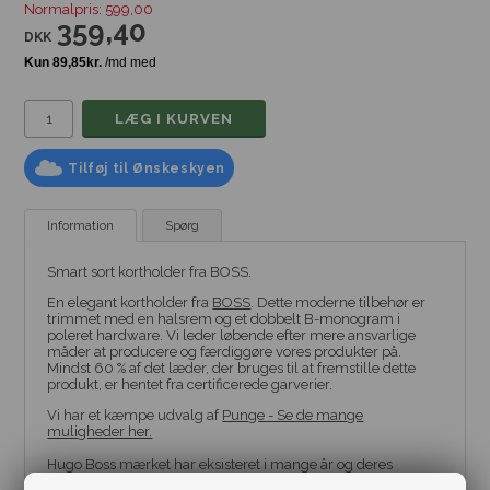
Normalpris: 599,00
359,40
DKK
Tilføj til Ønskeskyen
Information
Spørg
Smart sort kortholder fra BOSS.
En elegant kortholder fra
BOSS
. Dette moderne tilbehør er
trimmet med en halsrem og et dobbelt B-monogram i
poleret hardware. Vi leder løbende efter mere ansvarlige
måder at producere og færdiggøre vores produkter på.
Mindst 60 % af det læder, der bruges til at fremstille dette
produkt, er hentet fra certificerede garverier.
Vi har et kæmpe udvalg af
Punge - Se de mange
muligheder her.
Hugo Boss mærket har eksisteret i mange år og deres
velkendte luksus varer bliver solgt over hele verden.