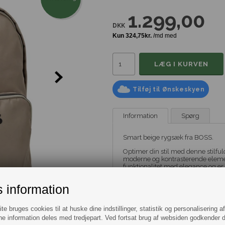
1.299,00
DKK
Tilføj til Ønskeskyen
Information
Spørg
Smart beige rygsæk fra BOSS.
Optimer din stil med denne stilfu
moderne og kontrasterende elemen
funktionalitet med elegance og er e
Det store hovedrum og det lille u
 information
praktisk opbevaring og sikrer, at di
og alsidigt udtryk, hvilket gør rygs
e bruges cookies til at huske dine indstillinger, statistik og personalisering a
Med BOSS' velrenommerede kvalite
stil og funktionalitet. Gør dig kla
e information deles med tredjepart. Ved fortsat brug af websiden godkender 
kombinerer fashion og praktisk a