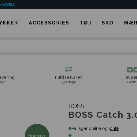
YKKER
ACCESSORIES
TØJ
SKO
MÆR
levering
Fuld returret
Super
age
i 90 dage
Gode 
BOSS
BOSS Catch 3.
På lager online og i
butik
...
Fri levering