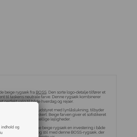
lde beige rygsæk fra
BOSS
. Den sorte logo-detalje tilfører et
t til taskens neutrale farve. Denne rygsæk kombinerer
t perfekt valg til både hverdag og rejser.
dvendige rum, begge udstyret med lynlåslukning, tilbyder
ne ejendele holdes sikkert. Beige farven giver et sofistikeret
ækken perfekt til forskellige lejligheder.
f indhold og
t og design er denne beige rygsæk en investering i både
r til at rejse med lethed og stil med denne BOSS-rygsæk, der
du
nvendelighed på smukkeste vis.