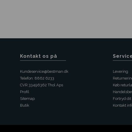
Kontakt os på
Servic
Kundeservice@bestman.dk
Levering
Telefon: 8862 6233
Returneri
CVR 33496362 Thol Aps
Køb returl
Profil
Handelsbet
Sitemap
Fortryd dit
Butik
Kontakt inf