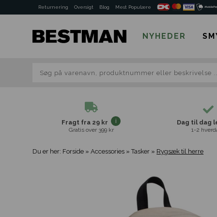
Returnering
Oversigt
Blog
Mest Populære
NYHEDER
SM
Fragt fra 29 kr
Dag til dag 
Gratis over 399 kr
1-2 hverd
Du er her:
Forside
»
Accessories
»
Tasker
»
Rygsæk til herre