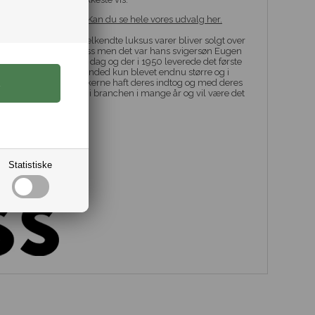
og lækre rygsække - Kan du se hele vores udvalg her.
 mange år og deres velkendte luksus varer bliver solgt over
af Hugo Ferdinand Boss men det var hans svigersøn Eugen
 det brand vi kender i dag og der i 1950 leverede det første
gang er Hugo Boss branded kun blevet endnu større og i
 og sidenhen har smykkerne haft deres indtog og med deres
 været trendsættere i branchen i mange år og vil være det
Statistiske
recycled)
.