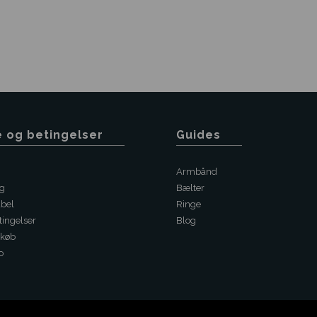
e og betingelser
Guides
Armbånd
ng
Bælter
abel
Ringe
ingelser
Blog
 køb
o