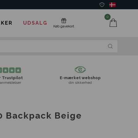
0
KER
UDSALG
Køb gavekort
 Trustpilot
E-mærket webshop
anmeldelser
din sikkerhed
0 Backpack Beige