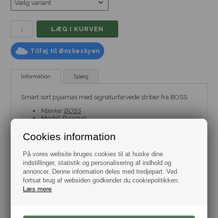
Tilføj til Ønskeskyen
Information
Spørg
Smart sort pyjamas med signaturfarvede striber fra BOSS
Mærke:
BOSS
Model:
Pyjamas
Farve: Sort
Størrelse: Flere varianter fra str. Small til XXL.
Cookies information
Materiale: 55% Bomuld, 37% Modal & 8% Elastan
På vores website bruges cookies til at huske dine
indstillinger, statistik og personalisering af indhold og
annoncer. Denne information deles med tredjepart. Ved
fortsat brug af websiden godkender du cookiepolitikken.
Læs mere