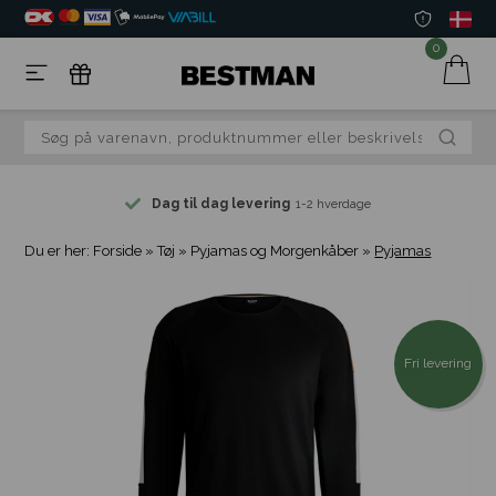
0
Dag til dag levering
1-2 hverdage
Du er her:
Forside
»
Tøj
»
Pyjamas og Morgenkåber
»
Pyjamas
Fri levering