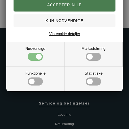
Varenr.:
2022-50535718-001
Vis cookie detaljer
Kontakt os på
Nødvendige
Markedsføring
Kundeservice@bestman.dk
Telefon: 8862 6233
CVR 33496362 Thol Aps
Profil
Funktionelle
Statistiske
Sitemap
Butik
Service og betingelser
Levering
Returnering