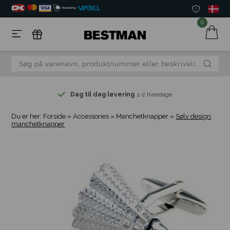
0
Dag til dag levering
1-2 hverdage
Du er her:
Forside
»
Accessories
»
Manchetknapper
»
Sølv design
manchetknapper