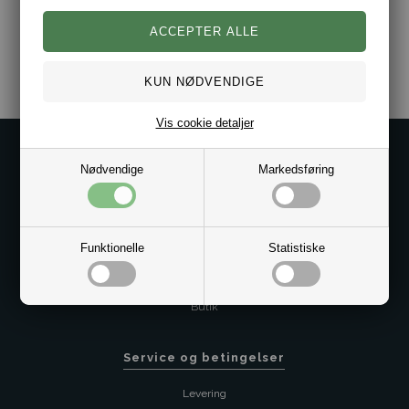
Varenr.:
10011700
Vis cookie detaljer
Kontakt os på
Nødvendige
Markedsføring
Kundeservice@bestman.dk
Telefon: 8862 6233
CVR 33496362 Thol Aps
Funktionelle
Statistiske
Profil
Sitemap
Butik
Service og betingelser
Levering