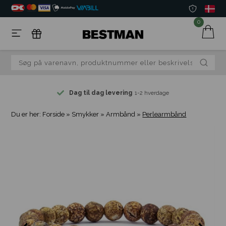
0
Dag til dag levering
1-2 hverdage
Du er her:
Forside
»
Smykker
»
Armbånd
»
Perlearmbånd