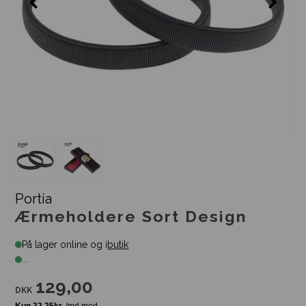
Portia
Ærmeholdere Sort Design
På lager online og i
butik
...
129,00
DKK