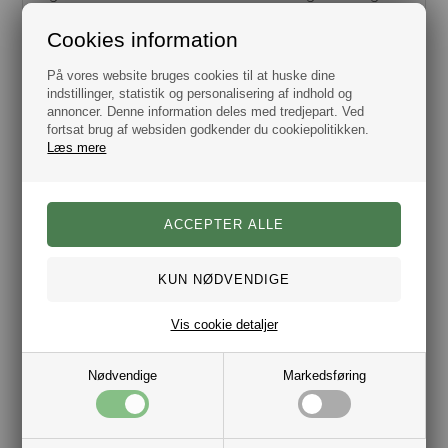
mærke til.
Portia er blevet videre ført gennem generationer, med stor
Cookies information
respekt for de traditioner og det håndværk der lå bag
forretningen fra begyndelsen. Det kvalitets bevidste
sortiment spænder fra slips, butterfly, seler, tørklæder og
På vores website bruges cookies til at huske dine
bælter, der i den bedste Konrad ånd produceres af samme
indstillinger, statistik og personalisering af indhold og
gode udvalgte materialer som fra den gang det hele
annoncer. Denne information deles med tredjepart. Ved
begyndte.
fortsat brug af websiden godkender du cookiepolitikken.
Læs mere
Bredde 11 mm.
Materiale Metal.
Leveres i æske med 2 stk.
Elastisk model.
Farve Sort
Mærke Portia
Produceret i Sverige.
Vis cookie detaljer
Nødvendige
Markedsføring
Varenr.:
10171268