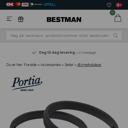
0
Dag til dag levering
1-2 hverdage
Du er her:
Forside
»
Accessories
»
Seler
»
Ærmeholdere