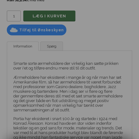
Tilføj til Ønskeskyen
Information
Spørg
Smarte sorte ærmeholdere der virkelig kan sætte prikken
over i'et og tilføre endnu mere stil til dit outfit.
Ærmeholdere har eksisteret i mange år og når man har set
Amerikanske film, så har ærmeholdere tit været forbundet
med professioner som Casino dealere, bogholdere, Jazz
musikere og bartendere. Men i dag ser vi flere og flere
der gennemføre deres stil med et sæt smarte ærmeholdere
og det giver både en flot udstråling og meget positiv
opmærksomhed når man virkelig har tænkt over
sammensætningen af sit outfit.
Portia har eksisteret i snart 100 år og startede i 1924 med
Konrad Åkesson. Konrad havde en stor viden indenfor
tekstiler og en god sans for mode, materialer og trends. Det
var med til at hans produkter hurtigt blev blandt de førende
og ikke mindst han fantastiske service var noget man lagde