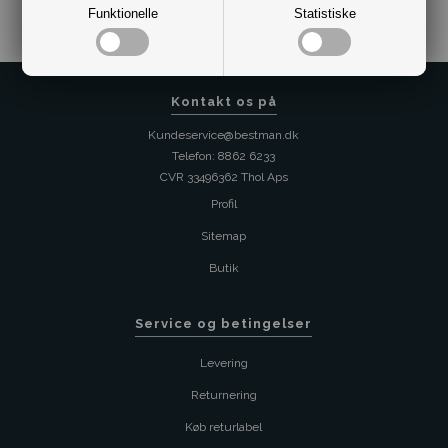
Funktionelle
Statistiske
Kontakt os på
Kundeservice@bestman.dk
Telefon: 8862 6233
CVR 33496362 Thol Aps
Profil
Sitemap
Butik
Service og betingelser
Levering
Returnering
Køb returlabel