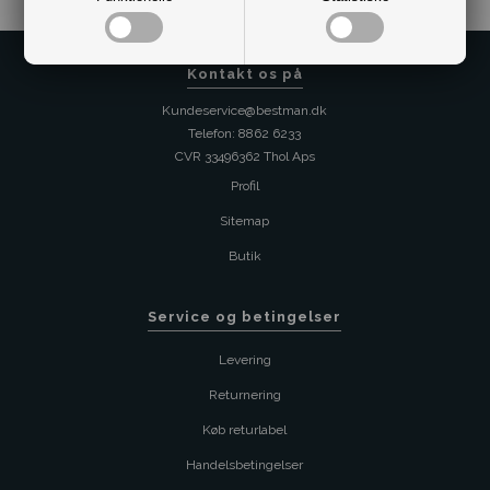
Kontakt os på
Kundeservice@bestman.dk
Telefon: 8862 6233
CVR 33496362 Thol Aps
Profil
Sitemap
Butik
Service og betingelser
Levering
Returnering
Køb returlabel
Handelsbetingelser