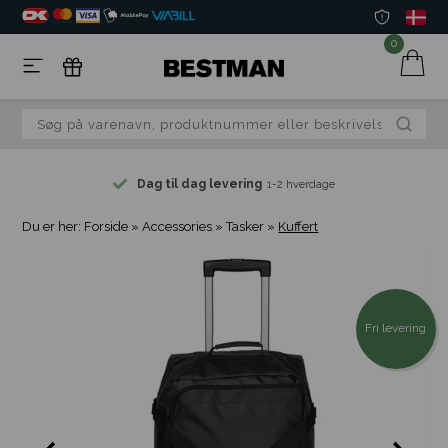
0
Dag til dag levering
1-2 hverdage
Du er her:
Forside
»
Accessories
»
Tasker
»
Kuffert
Fri levering