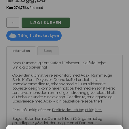
DKK
Tilføj til Ønskeskyen
Information
Spørg
Adax Rummelig Sort Kuffert i Polyester – Stilfuld Rejse,
Smidig Opbevaring!
Oplev den ultimative rejsekomfort med Adax' Rummelige
Sorte Kuffert i Polyester. Denne kuffert er skabt til at
imødekomme dine rejsebehov med stil. Det slidstærke
polyesterdesign kombinerer holdbarhed med en sofistikeret
sort farve, mens den rummelige indretning giver plads til alt,
du behøver under dine eventyr. Gør dine rejser elegante og
ubesværede med Adax – din pålidelige rejsepartner!
Er du på udkig efter en
Bæltetaske - så tag et kig her.
Eugen Silfen kom til Danmark kun 18 år gammel og
grundlage i 1982 det, der i dag er en af Danmarks
internationale designvirksomheder. Han ønskede at skabe