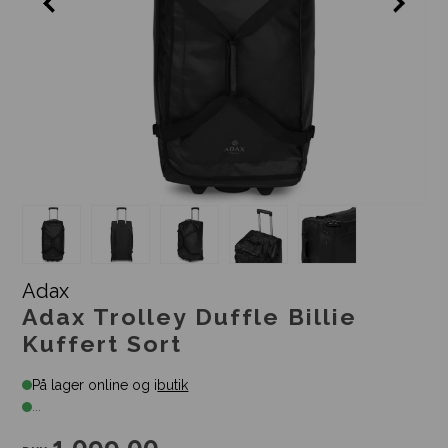
Adax
Adax Trolley Duffle Billie
Kuffert Sort
På lager online og i
butik
...
1.099,00